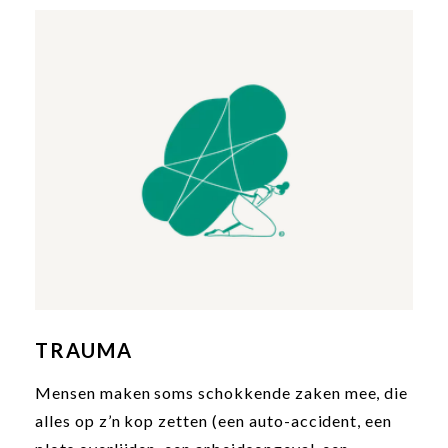
gedragstherapie, zoals dit door The Human Link
wordt aangeboden, is de aangewezen methode
om mensen te helpen deze uiteenlopende
angsten te overwinnen.
TRAUMA
Mensen maken soms schokkende zaken mee, die
alles op z’n kop zetten (een auto-accident, een