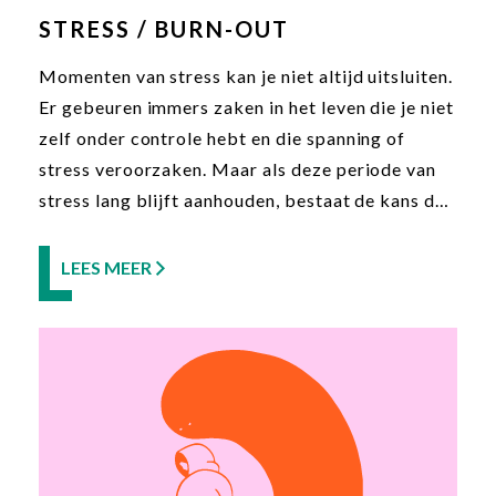
STRESS / BURN-OUT
Momenten van stress kan je niet altijd uitsluiten.
Er gebeuren immers zaken in het leven die je niet
zelf onder controle hebt en die spanning of
stress veroorzaken. Maar als deze periode van
stress lang blijft aanhouden, bestaat de kans dat
je overspannings- of burn-out klachten
ontwikkelt. Deze klachten zullen jouw
LEES MEER
(optimaal) functioneren in de weg staan. Om de
wanhoop die daardoor ontstaat om te buigen tot
inzicht en uitzicht is aangepaste ondersteuning
in dit proces is van onmiskenbaar belang.