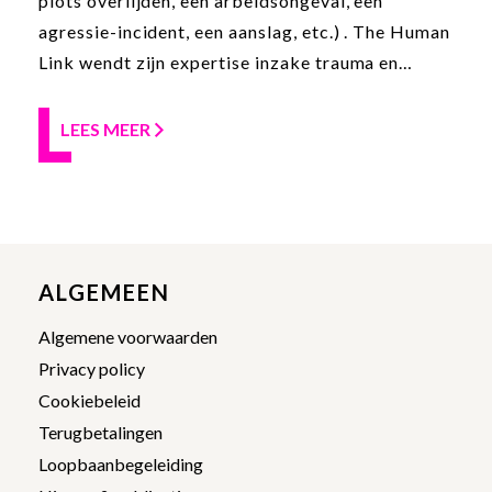
plots overlijden, een arbeidsongeval, een
agressie-incident, een aanslag, etc.) . The Human
Link wendt zijn expertise inzake trauma en
verwerking graag aan om te ondersteunen bij
een gezond verwerkingsproces naar aanleiding
LEES MEER
van een eenmalige schokkende gebeurtenis. Ook
wanneer er na een hele periode sprake lijkt te
zijn van een stagnatie in dit verwerkingsproces
en posttraumatische stressklachten ontstaan
(PTSS), kan u terecht bij The Human Link voor
ALGEMEEN
een individuele therapie.
Algemene voorwaarden
Privacy policy
Cookiebeleid
Terugbetalingen
Loopbaanbegeleiding