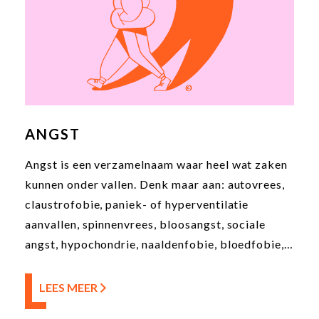
ANGST
Angst is een verzamelnaam waar heel wat zaken
kunnen onder vallen. Denk maar aan: autovrees,
claustrofobie, paniek- of hyperventilatie
aanvallen, spinnenvrees, bloosangst, sociale
angst, hypochondrie, naaldenfobie, bloedfobie,
insectenfobie, onweerfobie... Dit zijn allemaal
enkelvoudige fobieën waar mensen in hun leven
LEES MEER
hinder van kunnen ondervinden. Cognitieve